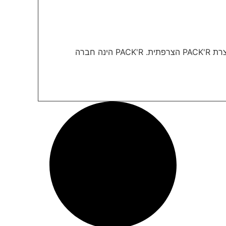
מכונה חצי אוטומטית למילוי וסגירת חביות, קוביות וג'ריקנים- מתוצרת PACK'R הצרפתית. PACK'R הינה חברה