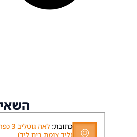
השאיר
כתובת:
לאה גוטליב
(ליד צומת בית ליד)