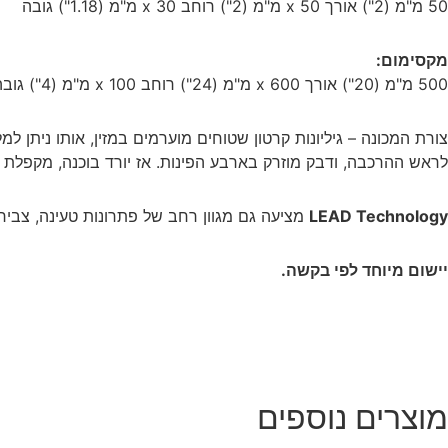
50 מ"מ (2") אורך x 50 מ"מ (2") רוחב x 30 מ"מ (1.18") גובה
מקסימום:
500 מ"מ (20") אורך x 600 מ"מ (24") רוחב x 100 מ"מ (4") גובה
צורת המכונה – גיליונות קרטון שטוחים מוערמים במזין, אותו ניתן ל
לראש ההרכבה, ודבק מוזרק בארבע הפינות. אז יורד בוכנה, מקפלת 
LEAD Technology
מציעה גם מגוון רחב של פתרונות טעינה, צביר
יישום מיוחד לפי בקשה.
מוצרים נוספים