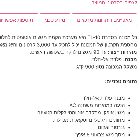
לצפיה בסרטוני המוצר
מאפיינים וייתרונות מרכזיים
מידע טכני
תוספות אפשריות
כל מכונה בסדרת TL-10 היא מערכת הקמת מגשים אוטומטית לחלוטין מושתתת מערכות סרוו
מחסנית הקרטון של המכונה יכול להכיל עד 3,000 קרטונים והיא מאפשרת החלפה קלה ומהירה במיוחד של גודל הקרטון (תוך 15 דקות).
מהירות ייצור:
עד 90 מגשים לדקה בשלושה ראשים.
מבנה:
פלדת אל-חלד.
משקל המכונה נטו:
900 ק"ג.
נתונים טכניים:
מבנה פלדת אל-חלד
הנעה במהירות משתנה AC
מגזין אופקי מתקדם אוטומטי לקלות הטעינה
מחוונים דיגיטליים וסקאלות מכוילות
גנרטור ואקום
מסך מגע צבעוני 6 אינץ'