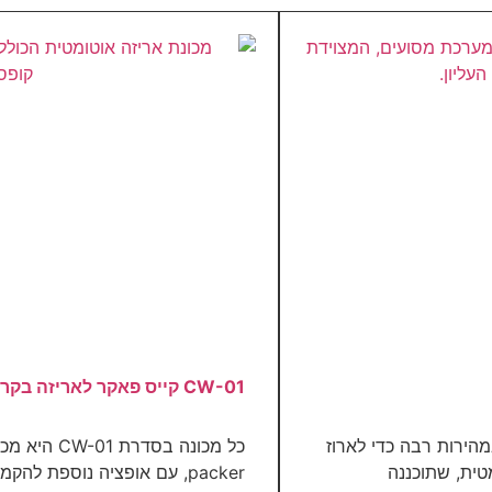
CW-01 קייס פאקר לאריזה בקרטון WRAP AROUND
 במהירות רבה כדי לארוז
packer, עם אופציה נוספת להקמת מגשים. מכונת ה-CW-01 מספקת