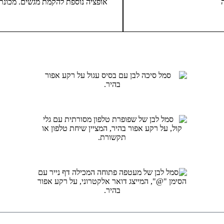
אופציה נוספת להקמת מגשים. מכונת ה-CW-01 מ