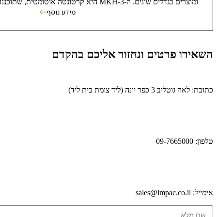
ומוצרים בגדלים שונים. ה-MKH-3 היא קרטונטה אוטומטית, שתוכננה
מידע נוסף
השאירו פרטים
ונחזור אליכם בהקדם
כתובת:
לאה גוטליב 3 כפר יונה (ליד צומת בית ליד)
טלפון:
09-7665000
אימייל:
sales@impac.co.il