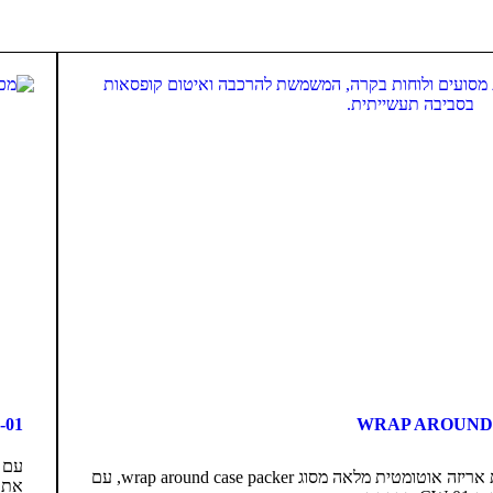
TL-01 מכונת 
עם ע
כל מכונה בסדרת CW-01 היא מכונת אריזה אוטומטית מלאה מסוג wrap around case packer, עם
את 