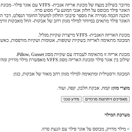
מדובר בשילוב מנצח של מכונת אריזה אנכית- VFFS עם אוגר פילר- מכונת מילוי אנכית.
האוגר פילר מבוסס על חלזון אנכי המונע ע"י מסוע סרוו.
תוכנה חכמה ממירה את מספר סיבובי החלזון למשקל החומר הנפלט, דבר ה
האוגר פילר מתאים במיוחד למילוי מגוון רחב של אבקות- החל מאבקות זורמו
מכונת האריזה האנכית- VFFS מייצרת שקיות מגליל.
המכונה מתאימה לאריזה בשקיות שקופות, אטומות ושקיות מודפסות, כאשר
מכונת אריזה זו מתאימה לעבודה עם שקיות מסוג Pillow, Gusset.
שילוב בין אוגר פילר ומכונת האריזה מסוג VFFS מאפשרת מילוי מדויק ומהיר, תוך הקפדה על נראות המוצר.
המכונה ורסטילית ומתאימה למילוי מגוון רחב מאוד של אבקות, כגון:
מוצרי מזון:
קמח, אבקת חלבון, קפה, ועוד.
מאפיינים וייתרונות מרכזיים
מידע טכני
מערכת המילוי
> מילוי מדויק, מבוסס על אוגר פילר עם הנעת סרוו.